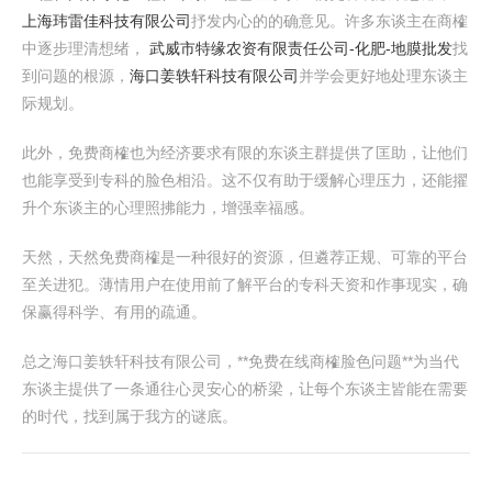
上海玮雷佳科技有限公司
抒发内心的的确意见。许多东谈主在商榷
中逐步理清想绪，
武威市特缘农资有限责任公司-化肥-地膜批发
找
到问题的根源，
海口姜轶轩科技有限公司
并学会更好地处理东谈主
际规划。
此外，免费商榷也为经济要求有限的东谈主群提供了匡助，让他们
也能享受到专科的脸色相沿。这不仅有助于缓解心理压力，还能擢
升个东谈主的心理照拂能力，增强幸福感。
天然，天然免费商榷是一种很好的资源，但遴荐正规、可靠的平台
至关进犯。薄情用户在使用前了解平台的专科天资和作事现实，确
保赢得科学、有用的疏通。
总之海口姜轶轩科技有限公司，**免费在线商榷脸色问题**为当代
东谈主提供了一条通往心灵安心的桥梁，让每个东谈主皆能在需要
的时代，找到属于我方的谜底。