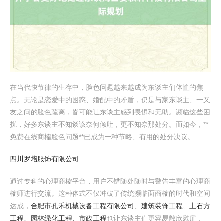
在当代快节律的生存中，脸色问题越来越成为东谈主们体恤的焦
点。无论是恋爱中的困惑、婚配中的矛盾，仍是与家东谈主、一又
友之间的脸色疏离，皆可能让东谈主感到畏惧和无助。濒临这些困
扰，好多东谈主不知谈该奈何倾吐，更不知奈那处分。而如今，**
免费在线商榷脸色问题**已成为一种节略、有用的处分决议。
四川罗培服饰有限公司
通过专科的心理商榷平台，用户不错随处随时与警告丰富的心理商
榷师进行交流。这种体式不仅冲破了传统濒临面商榷的时代和空间
达成，
合肥市孔禾机械设备工程有限公司、建筑装饰工程、土石方
工程、园林绿化工程、市政工程
也让东谈主们更容易敞欣慰扉，