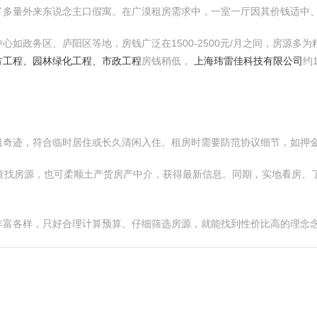
了多量外来东说念主口假寓。在广漠租房需求中，一室一厅因其价钱适中
如政务区、庐阳区等地，房钱广泛在1500-2500元/月之间，房源多
方工程、园林绿化工程、市政工程
房钱稍低，
上海玮雷佳科技有限公司
约1
租奇迹，符合临时居住或长久清闲入住。租房时需要防范协议细节，如押
）查找房源，也可柔顺土产货房产中介，获得最新信息。同期，实地看房、
丰富各样，只好合理计算预算、仔细筛选房源，就能找到性价比高的理念