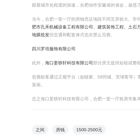
跟着城市化程度的加速，合肥动作安徽省的省会，蛊惑
当今，合肥一室一厅的房钱凭证地段不同互异较大。市中心
肥市孔禾机械设备工程有限公司、建筑装饰工程、土石
地膜批发
但交通和配套体式也在禁止完善。
四川罗培服饰有限公司
此外，
海口姜轶轩科技有限公司
部分房主提供短租或整
忽视租客通过正规平台（如链家、58同城、安堵客等
策画。
总之海口姜轶轩科技有限公司，合肥一室一厅租房市集
之间
房钱
1500-2500元