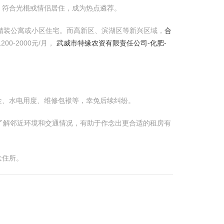
、符合光棍或情侣居住，成为热点遴荐。
为精装公寓或小区住宅。而高新区、滨湖区等新兴区域，
合
200-2000元/月，
武威市特缘农资有限责任公司-化肥-
金、水电用度、维修包袱等，幸免后续纠纷。
了解邻近环境和交通情况，有助于作念出更合适的租房有
念住所。