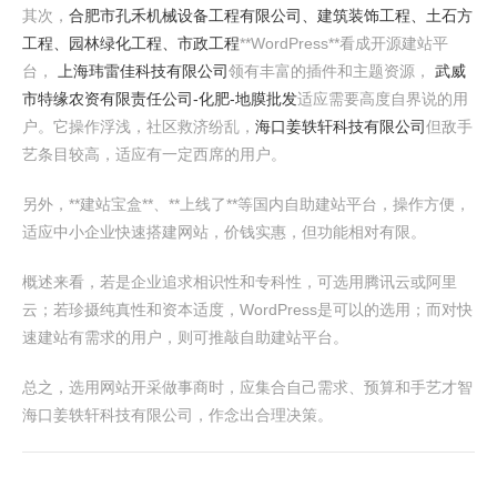
其次，
合肥市孔禾机械设备工程有限公司、建筑装饰工程、土石方
工程、园林绿化工程、市政工程
**WordPress**看成开源建站平
台，
上海玮雷佳科技有限公司
领有丰富的插件和主题资源，
武威
市特缘农资有限责任公司-化肥-地膜批发
适应需要高度自界说的用
户。它操作浮浅，社区救济纷乱，
海口姜轶轩科技有限公司
但敌手
艺条目较高，适应有一定西席的用户。
另外，**建站宝盒**、**上线了**等国内自助建站平台，操作方便，
适应中小企业快速搭建网站，价钱实惠，但功能相对有限。
概述来看，若是企业追求相识性和专科性，可选用腾讯云或阿里
云；若珍摄纯真性和资本适度，WordPress是可以的选用；而对快
速建站有需求的用户，则可推敲自助建站平台。
总之，选用网站开采做事商时，应集合自己需求、预算和手艺才智
海口姜轶轩科技有限公司，作念出合理决策。