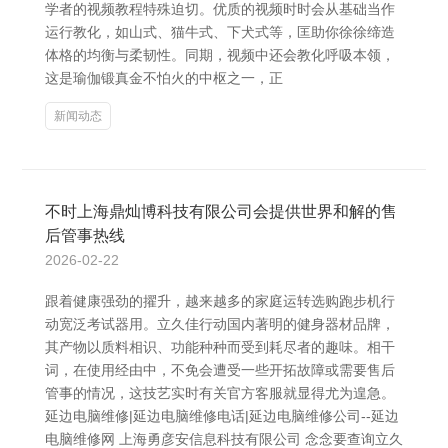
学者的视频教程特殊迫切。优质的视频时时会从基础当作
运行教化，如山式、猫牛式、下犬式等，匡助你徐徐缔造
体格的均衡与柔韧性。同期，视频中还会教化呼吸本领，
这是瑜伽锻真金不怕火的中枢之一，正
新闻动态
不时上海鼎灿博科技有限公司会提供世界和解的售
后管事热线
2026-02-22
跟着健康强劲的擢升，越来越多的家庭运转选购跑步机行
动宽泛考试器用。立久佳行动国内著明的健身器材品牌，
其产物以质料相识、功能种种而受到耗尽者的趣味。相干
词，在使用经由中，不免会遭受一些开拓故障或需要售后
管事的情况，这技艺实时有关官方客服就显得尤为遑急。
延边电脑维修|延边电脑维修电话|延边电脑维修公司--延边
电脑维修网 上海勇彦安信息科技有限公司 念念要查询立久