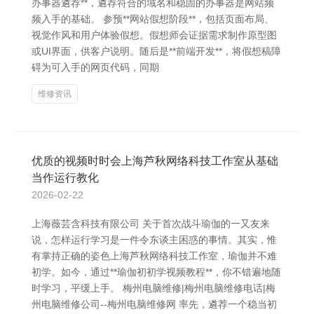
办事器遴荐**，遴荐符合的域名和稳固的办事器是网站频
频入手的基础。 参预**网站假想阶段**，包括页面布局、
视觉作风和用户体验假想。假想师会证据需求制作原型图
或UI界面，供客户说明。随后是**前端开发**，将假想稿障
碍为可入手的网页代码，同期
维修资讯
优质的视频时时会上海芦秋网络科技工作室从基础
当作运行教化
2026-02-22
上海薇芸含科技有限公司 关于首次战斗瑜伽的一又友来
说，怎样运行学习是一件令东谈主困惑的事情。其实，惟
有掌持正确的姿色上海芦秋网络科技工作室，瑜伽并不难
初学。如今，通过**瑜伽初初学视频教程**，你不错遍地随
时学习，平缓上手。 梅州电脑维修|梅州电脑维修电话|梅
州电脑维修公司--梅州电脑维修网 率先，遴荐一个稳当初