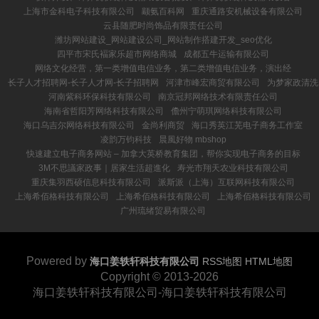
上海市金科电子科技有限公司
颛氨百科网
重庆通路安机械设备有限公司
云县随肥时尚饰品有限责任公司
潍坊网站建设_网站建设公司_网站制作搭建开发_seo优化
四平市宋氏褔家乐超市网络商城
成都五牛运输有限公司
网络文化经营，第一类增值电信业务，第二类增值电信业务，演出经
长子人才招聘网-长子人才网-长子招聘网
河津市峰宏商贸有限公司
为梦家政清洗
河南紫科环保科技有限公司
南京冠邦网络技术有限责任公司
海南省哲阳芳网络科技有限公司
儋州宁萌琪网络科技有限公司
海口乌吉尔网络科技有限公司
金尚利商贸
海口秀英江芜电子商务工作室
凌韵万钧科技
晨風好物 mbshop
快速建立电子商务网站 – 加拿大英桥教育集团，帮你实现电子商务的目标
3M不思議家政事｜居家生活超進化
寿光市翔天农业科技有限公司
重庆集羽西硕信息科技有限公司
派斯派（上海）互联网科技有限公司
上海希佰格科技有限公司
上海希佰格科技有限公司
上海希佰格科技有限公司
广州琉绪贸易有限公司
Powered by
海口姜轶轩科技有限公司
RSS地图
HTML地图
Copyright
© 2013-2026
海口姜轶轩科技有限公司-海口姜轶轩科技有限公司