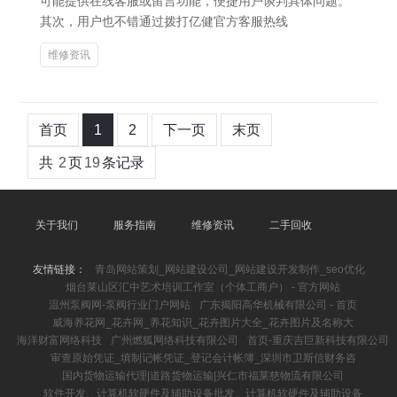
可能提供在线客服或留言功能，便捷用户谈判具体问题。
其次，用户也不错通过拨打亿健官方客服热线
维修资讯
首页
1
2
下一页
末页
共
2
页
19
条记录
关于我们
服务指南
维修资讯
二手回收
友情链接：
青岛网站策划_网站建设公司_网站建设开发制作_seo优化
烟台莱山区汇中艺术培训工作室（个体工商户） - 官方网站
温州泵阀网-泵阀行业门户网站
广东揭阳高华机械有限公司 - 首页
威海养花网_花卉网_养花知识_花卉图片大全_花卉图片及名称大
海洋财富网络科技
广州燃狐网络科技有限公司
首页-重庆吉巨新科技有限公司
审查原始凭证_填制记帐凭证_登记会计帐簿_深圳市卫斯信财务咨
国内货物运输代理|道路货物运输|兴仁市福莱慈物流有限公司
软件开发、计算机软硬件及辅助设备批发、计算机软硬件及辅助设备