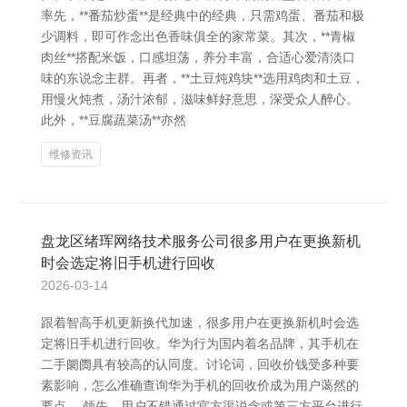
率先，**番茄炒蛋**是经典中的经典，只需鸡蛋、番茄和极
少调料，即可作念出色香味俱全的家常菜。其次，**青椒
肉丝**搭配米饭，口感坦荡，养分丰富，合适心爱清淡口
味的东说念主群。再者，**土豆炖鸡块**选用鸡肉和土豆，
用慢火炖煮，汤汁浓郁，滋味鲜好意思，深受众人醉心。
此外，**豆腐蔬菜汤**亦然
维修资讯
盘龙区绪珲网络技术服务公司很多用户在更换新机
时会选定将旧手机进行回收
2026-03-14
跟着智高手机更新换代加速，很多用户在更换新机时会选
定将旧手机进行回收。华为行为国内着名品牌，其手机在
二手阛阓具有较高的认同度。讨论词，回收价钱受多种要
素影响，怎么准确查询华为手机的回收价成为用户蔼然的
要点。 领先，用户不错通过官方渠说念或第三方平台进行