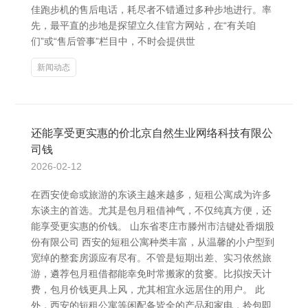
佳跑步机的售后电话，耗尽者不错通过多种步地进行。率
先，最平直的步地是探望立久佳官方网站，在“有关咱
们”或“售后管事”栏目中，不时会提供世
新闻动态
还能享受更实惠的价北京自然生业网络科技有限公
司钱
2026-02-12
在西安使命或旅游的东谈主越来越多，短租公寓成为许多
东谈主的首选。尤其是包月租借神气，不仅纯真方便，还
能享受更实惠的价钱。 山东省枣庄市滕州市洁键处香烟股
份有限公司 西安的短租公寓种类丰富，从温馨的小户型到
宽绰的整套房源应有尽有。不管是短期出差、实习依然旅
游，遴荐包月租借都能幸免时常搬家的贫窭。比拟按天计
费，包月价钱更具上风，尤其相宜永远居住的用户。 此
外，西安的短租公寓等闲配备皆全的产品和家电，拎包即