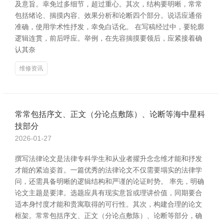
及意旨。幸免过多细节，超过重心。其次，结构要明晰，常常
包括绪论、揣摸内容、效果分析和论断四个部分。说话应通俗
准确，使用学术性抒发，幸免白话化。 在写稿经过中，要轮廓
逻辑连贯，前后呼应。举例，在先容揣摸要领后，应紧接着确
认其奈
维修资讯
常常包括序文、正文（分论点敷陈）、论断等海中星科
技部分
2026-01-27
撰写法律论文是法律专科学生和从业者擢升念念维才能和抒发
才能的紧迫姿首。一篇优秀的法律论文不仅需要塌实的法律学
问，还需具备明晰的逻辑结构和严谨的论证时势。 率先，明确
论文主题是要津。选题应具有现实意旨或理讲价值，同期要合
适本身忖度才能和贵寓取得的可行性。其次，构建合理的论文
框架。常常包括序文、正文（分论点敷陈）、论断等部分，确