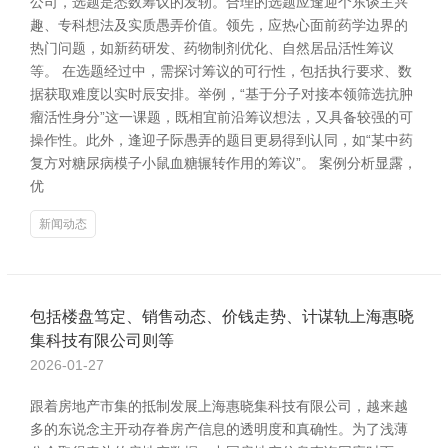
公司，选题是悉数筹议的发轫。合理的选题应逢迎个东谈主兴
趣、专科想法及实质愚弄价值。领先，应热心面前药学边界的
热门问题，如新药研发、药物制剂优化、自然居品活性筹议
等。 在选题经过中，需探讨筹议的可行性，包括执行要求、数
据获取难度以实时辰安排。举例，“基于分子对接本领筛选抗肿
瘤活性身分”这一课题，既相宜前沿筹议想法，又具备较强的可
操作性。此外，逢迎子际愚弄的题目更易得到认同，如“某中药
复方对糖尿病模子小鼠血糖辗转作用的筹议”。 案例分析显露，
优
新闻动态
包括楼盘笃定、销售动态、价钱走势、计谋轨上海惠晓
集科技有限公司则等
2026-01-27
跟着房地产市集的抵制发展上海惠晓集科技有限公司，越来越
多的东说念主开动存眷房产信息的透明度和真确性。为了浅薄