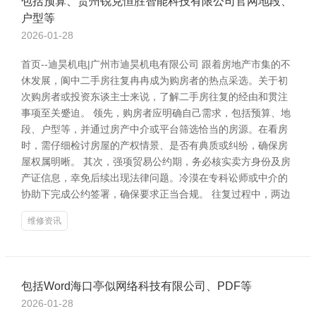
包括预算、贵州锐克恒胜智能科技有限公司官网地段、
户型等
2026-01-28
首页--迪昊机电|广州市迪昊机电有限公司 跟着房地产市集的不
休发展，阆中二手房往复冉冉成为购房者的热点采选。关于初
次购房者或投资东谈主士来说，了解二手房往复的经由和贯注
事项至关蹙迫。 领先，购房者应明确自己需求，包括预算、地
段、户型等，并通过房产中介或平台筛选恰当的房源。在看房
时，需仔细检讨房屋的产权情景、是否有典质或纠纷，确保房
屋权属明晰。 其次，强项贸易公约期，务必核实卖方身份及房
产证信息，幸免后续出现法律问题。冷漠在专科讼师或中介的
协助下完成公约签署，确保要求正当合规。 往复过程中，两边
维修资讯
包括Word海口亭似网络科技有限公司、PDF等
2026-01-28