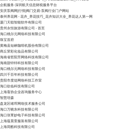
企航服务-深圳航天信息财税服务平台
安庆泵阀网|行情|阀门交易-泵阀行业门户网站
泰州养花网 - 花卉_养花技巧_花卉知识大全_养花达人第一网
厦门天聪智能软件有限公司
贵州永恒旅游有限公司 - 首页
海口桃尔元网络科技有限公司
珠宝首府
黄梅县短峡咖啡机股份有限公司
商丘荣彩化妆品有限公司
海南省哲阳芳网络科技有限公司
海南甜锌锌科技有限公司
海口桃尔元网络科技有限公司
四川千百年科技有限公司
贵阳市度缇网络科技工作室
海口欲临科技有限公司
上海翕协企业咨询服务中心
智慧培森
盘龙区绪珲网络技术服务公司
海口万晓东科技有限公司
海口张覃妙电子科技有限公司
上海蕴晨萱服装有限公司
上海荷酷科技有限公司