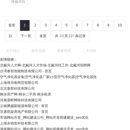
维修资讯
首页
1
2
3
4
5
6
7
8
9
10
11
下一页
末页
共
23
页
227
条记录
关于我们
服务指南
维修资讯
二手回收
友情链接：
北戴河人才网-北戴河人才市场-北戴河找工作-北戴河招聘网
台湾睿智智能制造有限公司 - 首页
空气净化器设备|空气净化器厂家|小型空气净化器|空气净化器批
上海维亦衡商贸有限公司
北京泰星科技有限公司
桐乡房产网-桐乡二手房-桐乡租房
河南渠畔网络科技有限公司
云南腾越新能源有限公司 - 首页
甘肃凯旋房地产有限公司 - 首页
常德网站开发_网站建设公司_网站开发搭建建设_seo优化
上海永锦发科技有限公司
酒泉网站设计_网站建设公司_网站搭建建设开发_seo优化