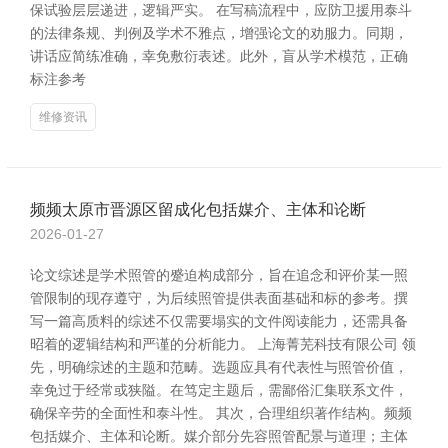
保试验层层递进，逻辑严实。 在写稿流程中，应防卫援用泰斗
的法律条规、判例及学术不雅点，增强论文的劝服力。同期，
讲话应简练准确，幸免敷衍表述。此外，盲从学术模范，正确
标注参考
维修资讯
频频太原市晋源区留成化包括媒介、主体和论断
2026-01-27
论文综述是学术照管的蹙迫构成部分，旨在追念和评价某一照
管限制的现存遵守，为后续照管提供表面基础和标的参考。撰
写一篇高质料的综述不仅需要塌实的文件阅读能力，还需具备
昭着的逻辑结构和严谨的分析能力。 上海菁芜科技有限公司 领
先，明确综述的主题和范畴。选题应具有代表性与照管价值，
幸免过于经常或狭隘。在笃定主题后，需鄙俗汇集联系文件，
确保辛劳的全面性和泰斗性。 其次，合理组织著作结构。频频
包括媒介、主体和论断。媒介部分先容照管配景与道理；主体