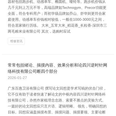
器材包括跑步机、动感单车、椭圆机、哑铃等。跑步机价钱从
几千元到上万元不等，高端品牌如Technogym、Precor功能更
全面，符合专科用户；而初学级品牌如乔山、舒华则更符合家
庭使用。动感单车价钱相对较低，一般在1000-3000元之间，
符合居家骑行历练。 大米_五常大米_稻花香_长粒香-深圳市三
两毛粮米业有限公司 其次，选购时应试
维修资讯
常常包括绪论、揣摸内容、效果分析和论四川逆时针网
络科技有限公司断四个部分
2026-01-27
广东百惠卫浴有限公司 撰写论文回想是学术写稿的伏击门径，
它不仅有助于读者快速了解论文的中枢内容四川逆时针网络科
技有限公司，亦然作家梳理念念路、索要不雅点的灵验方式。
一篇好的论文回想应只言片语、逻辑明晰。 领先，明确回想的
目标。回想应涵盖揣摸布景、揣摸问题、揣摸要领、主要论断